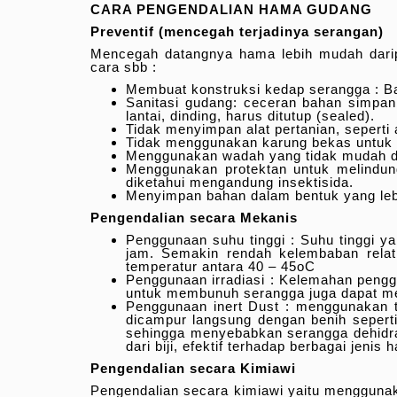
CARA PENGENDALIAN HAMA GUDANG
Preventif (mencegah terjadinya serangan)
Mencegah datangnya hama lebih mudah dari
cara sbb :
Membuat konstruksi kedap serangga : Ba
Sanitasi gudang: ceceran bahan simpan 
lantai, dinding, harus ditutup (sealed).
Tidak menyimpan alat pertanian, seperti 
Tidak menggunakan karung bekas untuk
Menggunakan wadah yang tidak mudah d
Menggunakan protektan untuk melindun
diketahui mengandung insektisida.
Menyimpan bahan dalam bentuk yang lebi
Pengendalian secara Mekanis
Penggunaan suhu tinggi : Suhu tinggi 
jam. Semakin rendah kelembaban relati
temperatur antara 40 – 45oC
Penggunaan irradiasi : Kelemahan penggu
untuk membunuh serangga juga dapat mem
Penggunaan inert Dust : menggunakan ta
dicampur langsung dengan benih seperti
sehingga menyebabkan serangga dehidras
dari biji, efektif terhadap berbagai jeni
Pengendalian secara Kimiawi
Pengendalian secara kimiawi yaitu menggunakan