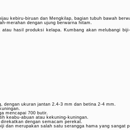
jau kebiru-biruan dan Mengkilap, bagian tubuh bawah berwa
rah-merahan dengan ujung berwarna hitam.
tau hasil produksi kelapa. Kumbang akan melubangi biji
, dengan ukuran jantan 2.4-3 mm dan betina 2-4 mm.
kuningan.
ga mencapai 700 butir.
tih keabu-abuan atau kekuning-kuningan.
an direkatkan dengan semacam perekat.
ji dan merupakan salah satu serangga hama yang sangat pot