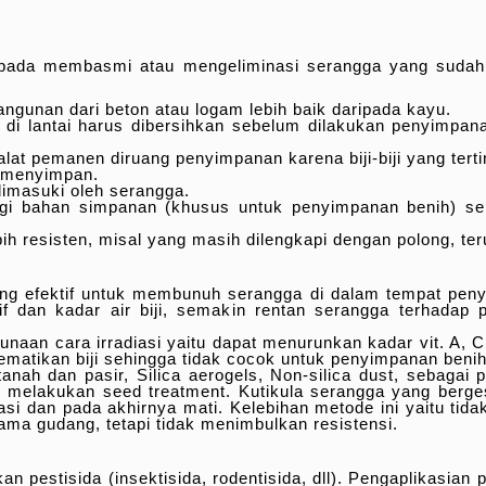
pada membasmi atau mengeliminasi serangga yang sudah m
ngunan dari beton atau logam lebih baik daripada kayu.
di lantai harus dibersihkan sebelum dilakukan penyimpana
alat pemanen diruang penyimpanan karena biji-biji yang tert
 menyimpan.
imasuki oleh serangga.
gi bahan simpanan (khusus untuk penyimpanan benih) se
h resisten, misal yang masih dilengkapi dengan polong, te
yang efektif untuk membunuh serangga di dalam tempat pen
f dan kadar air biji, semakin rentan serangga terhadap p
naan cara irradiasi yaitu dapat menurunkan kadar vit. A, C,
atikan biji sehingga tidak cocok untuk penyimpanan benih
nah dan pasir, Silica aerogels, Non-silica dust, sebagai 
 melakukan seed treatment. Kutikula serangga yang berges
i dan pada akhirnya mati. Kelebihan metode ini yaitu tida
s hama gudang, tetapi tidak menimbulkan resistensi.
 pestisida (insektisida, rodentisida, dll). Pengaplikasian p