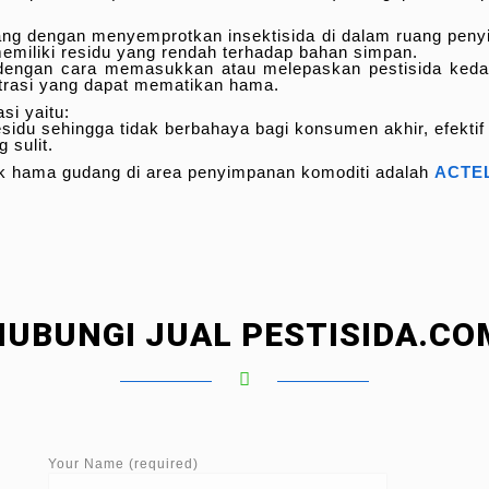
g dengan menyemprotkan insektisida di dalam ruang penyimp
memiliki residu yang rendah terhadap bahan simpan.
dengan cara memasukkan atau melepaskan pestisida kedal
trasi yang dapat mematikan hama.
i yaitu:
esidu sehingga tidak berbahaya bagi konsumen akhir, efekti
 sulit.
uk hama gudang di area penyimpanan komoditi adalah
ACTEL
HUBUNGI JUAL PESTISIDA.CO
Your Name (required)