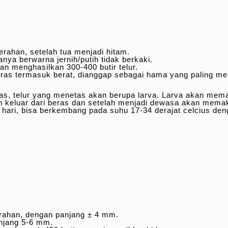
rahan, setelah tua menjadi hitam.
nya berwarna jernih/putih tidak berkaki.
an menghasilkan 300-400 butir telur.
eras termasuk berat, dianggap sebagai hama yang paling me
eras, telur yang menetas akan berupa larva. Larva akan mem
 keluar dari beras dan setelah menjadi dewasa akan memak
6 hari, bisa berkembang pada suhu 17-34 derajat celcius de
rahan, dengan panjang ± 4 mm.
njang 5-6 mm.