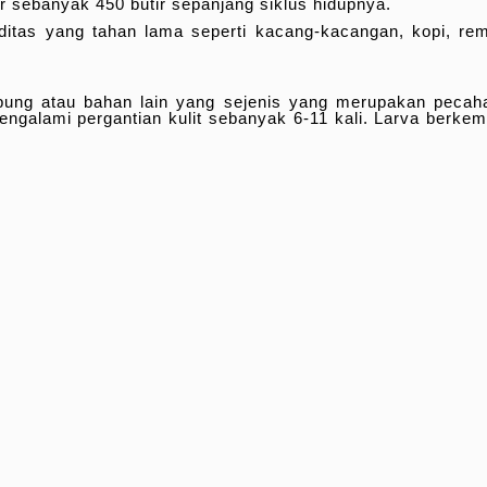
 sebanyak 450 butir sepanjang siklus hidupnya.
as yang tahan lama seperti kacang-kacangan, kopi, remp
ng atau bahan lain yang sejenis yang merupakan pecahan
engalami pergantian kulit sebanyak 6-11 kali. Larva berk