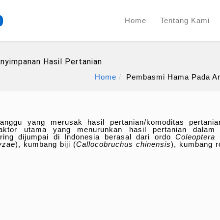
Home
Tentang Kami
yimpanan Hasil Pertanian
Home
Pembasmi Hama Pada Are
ggu yang merusak hasil pertanian/komoditas pertani
ktor utama yang menurunkan hasil pertanian dalam 
ng dijumpai di Indonesia berasal dari ordo
Coleoptera
(
ryzae
), kumbang biji (
Callocobruchus chinensis
), kumbang r