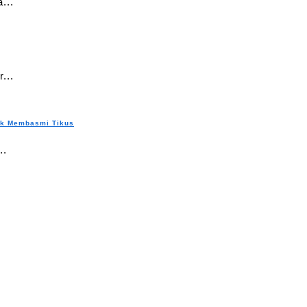
...
...
uk Membasmi Tikus
..
.