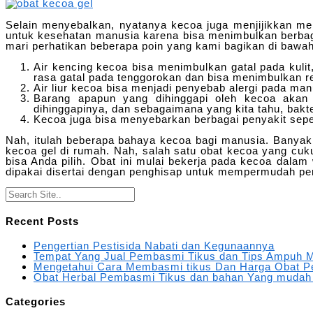
Selain menyebalkan, nyatanya kecoa juga menjijikkan men
untuk kesehatan manusia karena bisa menimbulkan berbagai
mari perhatikan beberapa poin yang kami bagikan di bawah 
Air kencing kecoa bisa menimbulkan gatal pada kul
rasa gatal pada tenggorokan dan bisa menimbulkan 
Air liur kecoa bisa menjadi penyebab alergi pada man
Barang apapun yang dihinggapi oleh kecoa akan
dihinggapinya, dan sebagaimana yang kita tahu, bakte
Kecoa juga bisa menyebarkan berbagai penyakit seperi 
Nah, itulah beberapa bahaya kecoa bagi manusia. Banyakn
kecoa gel di rumah. Nah, salah satu obat kecoa yang cuk
bisa Anda pilih. Obat ini mulai bekerja pada kecoa dalam
dipakai disertai dengan penghisap untuk mempermudah pe
Recent Posts
Pengertian Pestisida Nabati dan Kegunaannya
Tempat Yang Jual Pembasmi Tikus dan Tips Ampuh M
Mengetahui Cara Membasmi tikus Dan Harga Obat P
Obat Herbal Pembasmi Tikus dan bahan Yang mudah
Categories