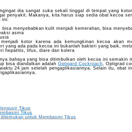
gingat dia sangat suka sekali tinggal di tempat yang koto
 penyakit. Makanya, kita harus siap sedia obat kecoa semp
ini:
it, bisa menyebabkan kulit menjadi kemerahan, bisa menyeb
reaksi asma
usia
 menjadi kotor karena ada kemungkinan kecoa akan me
ri yang ada pada kecoa ini bukanlah bakteri yang baik, mel
hepatitis, tifus, diare dan kolera
ya bahaya yang bisa ditimbulkan oleh kecoa ini semakin m
up bisa diandalkan adalah
Optigard Cockroach
. Optigrad c
 waktu 24 jam setelah pengaplikasiannya. Selain itu, obat 
ngaplikasiannya.
engusir Tikus
embasmi Tikus
 ditemukan untuk Membasmi Tikus