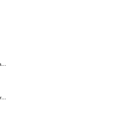
...
...