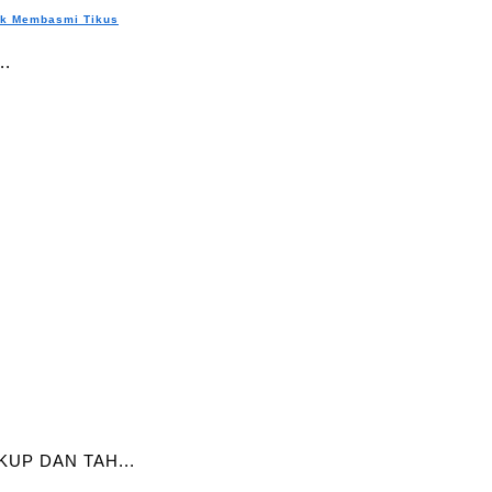
uk Membasmi Tikus
..
.
UP DAN TAH...