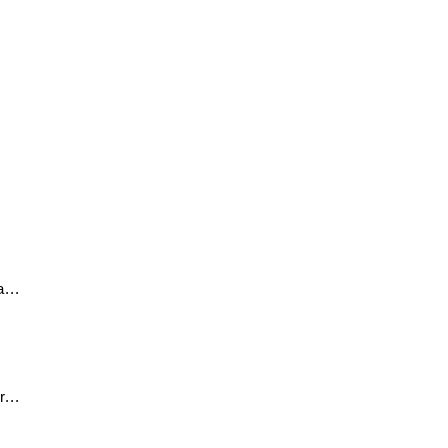
...
...