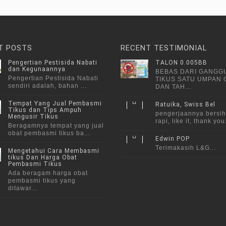
T POSTS
RECENT TESTIMONIAL
Pengertian Pestisida Nabati
TALON 0.005BB
dan Kegunaannya
BEBAS DARI GANGG
Pengertian Pestisida Nabati
TIKUS SATU UMPAN
sendiri adalah, bahan ...
DAN TAH...
Tempat Yang Jual Pembasmi
Ratuika, Swiss Bel
Tikus dan Tips Ampuh
pengerjaannya bersih
Mengusir Tikus
rapi, like it, thank you.
Beragamnya tempat yang jual
obat pembasmi tikus ba...
Edwin POP
Terimakasih L&G...
Mengetahui Cara Membasmi
tikus Dan Harga Obat
Pembasmi Tikus
Ada beragam harga obat
pembasmi tikus yang
ditawar...