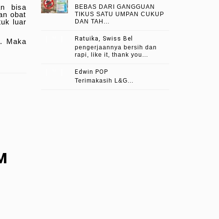
an bisa
BEBAS DARI GANGGUAN
an obat
TIKUS SATU UMPAN CUKUP
tuk luar
DAN TAH...
Ratuika, Swiss Bel
m. Maka
pengerjaannya bersih dan
rapi, like it, thank you...
Edwin POP
Terimakasih L&G...
M