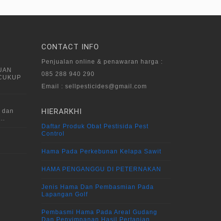
CONTACT INFO
Penjualan online & penawaran harga :
UAN
085 288 940 290
 CUKUP
Email : sellpesticides@gmail.com
HIERARKHI
 dan
..
Daftar Produk Obat Pestisida Pest
Control
Hama Pada Perkebunan Kelapa Sawit
HAMA PENGANGGU DI PETERNAKAN
Jenis Hama Dan Pembasmian Pada
Lapangan Golf
Pembasmi Hama Pada Areal Gudang
Dan Penyimpanan Hasil Pertanian