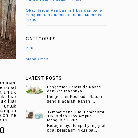
Obat Herbal Pembasmi Tikus dan bahan
Yang mudah ditemukan untuk Membasmi
Tikus
CATEGORIES
Blog
Manajemen
LATEST POSTS
mpunyai
li obat
Pengertian Pestisida Nabati
dan Kegunaannya
a untuk
uk luar
Pengertian Pestisida Nabati
uk luar
sendiri adalah, bahan ...
 untuk
ruangan
Tempat Yang Jual Pembasmi
o online
Tikus dan Tips Ampuh
rah.
Mengusir Tikus
Beragamnya tempat yang jual
0
obat pembasmi tikus ba...